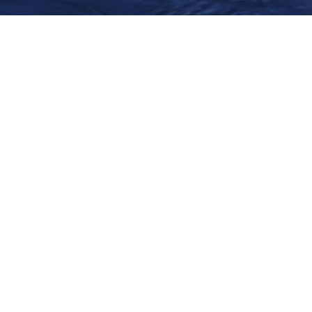
Información de contacto
181 BAY STREET, SUITE 3910, TORONTO, ON M5J 2T3